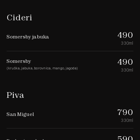
Cideri
490
Somersby jabuka
330ml
490
Somersby
(kruška, jabuka, borovnica, mango, jagoda)
330ml
Piva
790
San Miguel
330ml
590