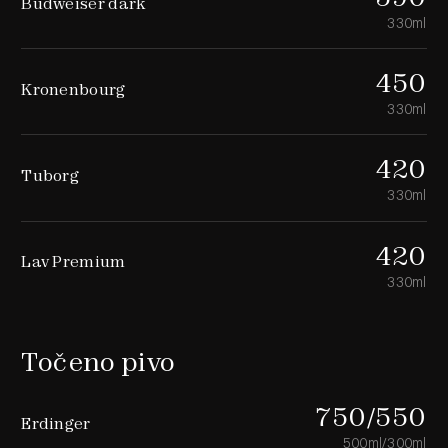
Budweiser dark
330ml
450
Kronenbourg
330ml
420
Tuborg
330ml
420
Lav Premium
330ml
Točeno pivo
750/550
Erdinger
500ml/300ml