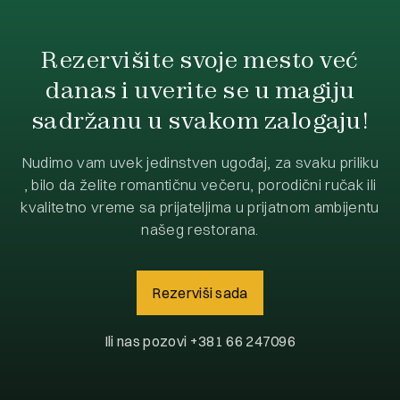
Rezervišite svoje mesto već
danas i uverite se u magiju
sadržanu u svakom zalogaju!
Nudimo vam uvek jedinstven ugođaj, za svaku priliku
, bilo da želite romantičnu večeru, porodični ručak ili
kvalitetno vreme sa prijateljima u prijatnom ambijentu
našeg restorana.
Rezerviši sada
Ili nas pozovi
+381 66 247096