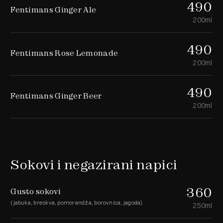
490
Fentimans Ginger Ale
200ml
490
Fentimans Rose Lemonade
200ml
490
Fentimans Ginger Beer
200ml
Sokovi i negazirani napici
360
Gusto sokovi
(jabuka, breskva, pomorandža, borovnica, jagoda)
250ml