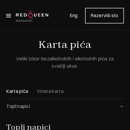
Eng
Rezerviši sto
Karta pića
Veliki izbor bezalkoholnih i alkoholnih pića za
svačiji ukus.
Karta pića
Vinska karta
Topli napici
Topli napici
Topli napici
Vode