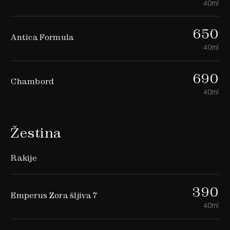
40ml
650
Antica Formula
40ml
690
Chambord
40ml
Žestina
Rakije
390
Emperus Zora šljiva 7
40ml