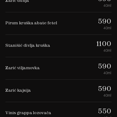
Zarić dunja
40ml
590
Pirum kruška abate fetel
40ml
1100
Stanišić divlja kruška
40ml
590
Zarić viljamovka
40ml
590
Zarić kajsija
40ml
550
Vinis grappa lozovača